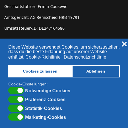
Geschäftsführer: Ermin Causevic
Amtsgericht: AG Remscheid HRB 19791
Umsatzsteuer-ID: DE247164586
Rechtliches
❌
Diese Website verwendet Cookies, um sicherzustellen,
dass du die beste Erfahrung auf unserer Website
erhältst.
Cookie-Richtlinie
Datenschutzrichtlinie
Impressum
Datenschutz
Cookies zulassen
Ablehnen
AGBs
Cookie-Einstellungen:
Notwendige Cookies
Präferenz-Cookies
Statistik-Cookies
© 2026 Auradent GmbH. Design & Konzept Manav IT Services
www.manav-it.de
Marketing-Cookies